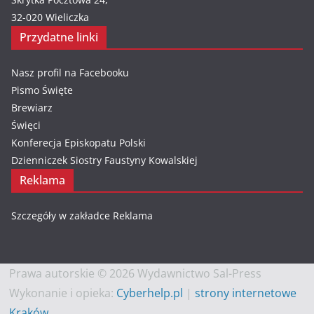
32-020 Wieliczka
Przydatne linki
Nasz profil na Facebooku
Pismo Święte
Brewiarz
Święci
Konferecja Episkopatu Polski
Dzienniczek Siostry Faustyny Kowalskiej
Reklama
Szczegóły w zakładce
Reklama
Prawa autorskie © 2026 Wydawnictwo Sal-Press
Wykonanie i opieka:
Cyberhelp.pl
|
strony internetowe
Kraków