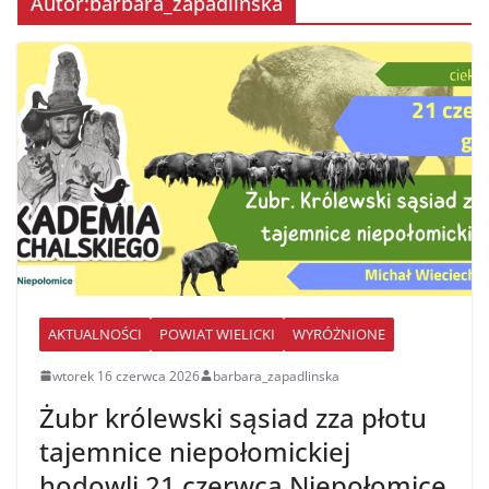
Autor:
barbara_zapadlinska
AKTUALNOŚCI
POWIAT WIELICKI
WYRÓŻNIONE
wtorek 16 czerwca 2026
barbara_zapadlinska
Żubr królewski sąsiad zza płotu
tajemnice niepołomickiej
hodowli 21 czerwca Niepołomice