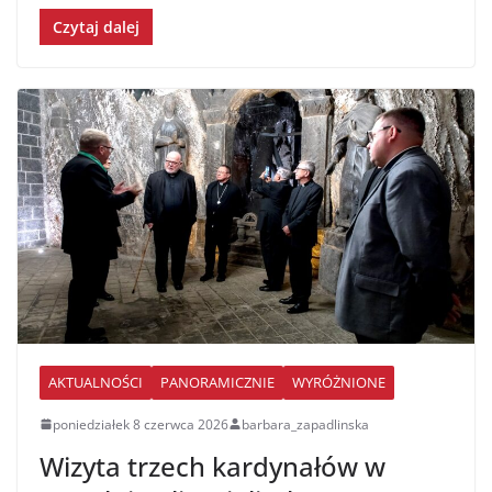
Czytaj dalej
AKTUALNOŚCI
PANORAMICZNIE
WYRÓŻNIONE
poniedziałek 8 czerwca 2026
barbara_zapadlinska
Wizyta trzech kardynałów w