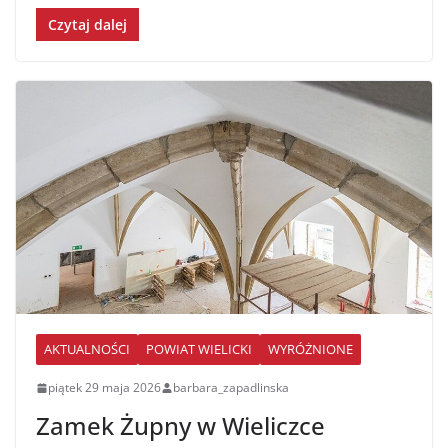
Czytaj dalej
AKTUALNOŚCI
POWIAT WIELICKI
WYRÓŻNIONE
piątek 29 maja 2026
barbara_zapadlinska
Zamek Żupny w Wieliczce