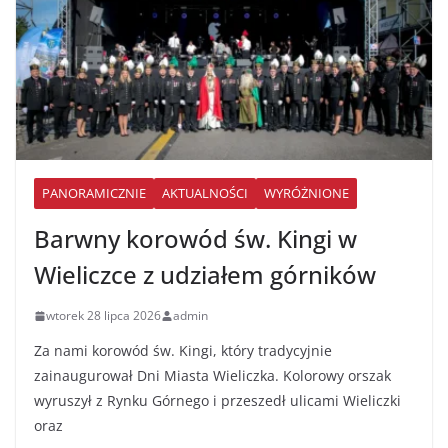
PANORAMICZNIE
AKTUALNOŚCI
WYRÓŻNIONE
Barwny korowód św. Kingi w
Wieliczce z udziałem górników
wtorek 28 lipca 2026
admin
Za nami korowód św. Kingi, który tradycyjnie
zainaugurował Dni Miasta Wieliczka. Kolorowy orszak
wyruszył z Rynku Górnego i przeszedł ulicami Wieliczki
oraz