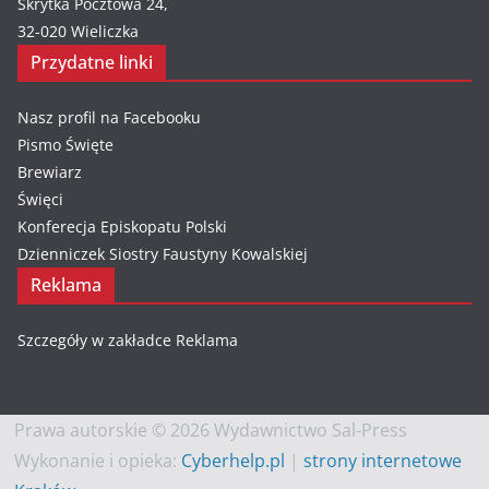
Skrytka Pocztowa 24,
32-020 Wieliczka
Przydatne linki
Nasz profil na Facebooku
Pismo Święte
Brewiarz
Święci
Konferecja Episkopatu Polski
Dzienniczek Siostry Faustyny Kowalskiej
Reklama
Szczegóły w zakładce
Reklama
Prawa autorskie © 2026 Wydawnictwo Sal-Press
Wykonanie i opieka:
Cyberhelp.pl
|
strony internetowe