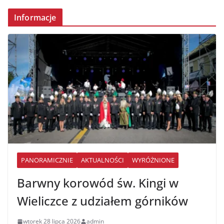
Informacje
PANORAMICZNIE
AKTUALNOŚCI
WYRÓŻNIONE
Barwny korowód św. Kingi w
Wieliczce z udziałem górników
wtorek 28 lipca 2026
admin